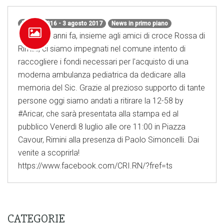
7 luglio 2016 - 3 agosto 2017
News in primo piano
Circa due anni fa, insieme agli amici di croce Rossa di
Rimini, ci siamo impegnati nel comune intento di
raccogliere i fondi necessari per l'acquisto di una
moderna ambulanza pediatrica da dedicare alla
memoria del ‪Sic. Grazie al prezioso supporto di tante
persone oggi siamo andati a ritirare la 12-58 by
‪#‎Aricar, che sarà presentata alla stampa ed al
pubblico Venerdì 8 luglio alle ore 11:00 in Piazza
Cavour, ‪Rimini alla presenza di Paolo Simoncelli. Dai
venite a scoprirla!
https://www.facebook.com/CRI.RN/?fref=ts
CATEGORIE