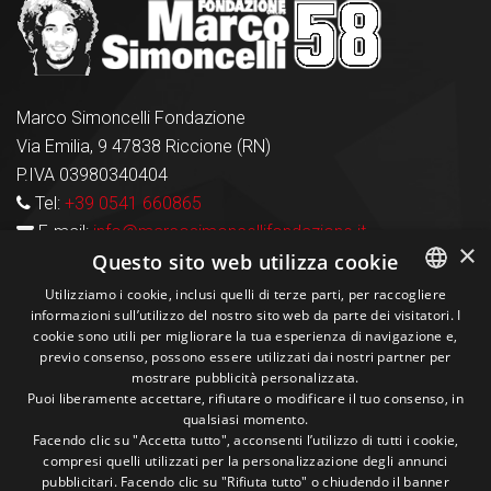
Marco Simoncelli Fondazione
Via Emilia, 9 47838 Riccione (RN)
P.IVA 03980340404
Tel:
+39 0541 660865
E-mail:
info@marcosimoncellifondazione.it
×
Questo sito web utilizza cookie
Carte Accettate
Utilizziamo i cookie, inclusi quelli di terze parti, per raccogliere
informazioni sull’utilizzo del nostro sito web da parte dei visitatori. I
ITALIAN
cookie sono utili per migliorare la tua esperienza di navigazione e,
previo consenso, possono essere utilizzati dai nostri partner per
ENGLISH
Seguici sui social
mostrare pubblicità personalizzata.
Puoi liberamente accettare, rifiutare o modificare il tuo consenso, in
qualsiasi momento.
1M
13k
10+
300+
Facendo clic su "Accetta tutto", acconsenti l’utilizzo di tutti i cookie,
compresi quelli utilizzati per la personalizzazione degli annunci
Followers
Followers
Followers
Followers
pubblicitari. Facendo clic su "Rifiuta tutto" o chiudendo il banner