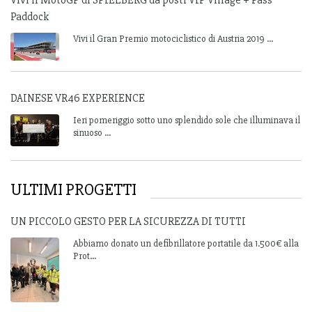
Vivi il MotoGP di SPIELBERG da posti VIP Village + Pass
Paddock
Vivi il Gran Premio motociclistico di Austria 2019 ...
DAINESE VR46 EXPERIENCE
Ieri pomeriggio sotto uno splendido sole che illuminava il
sinuoso ...
ULTIMI PROGETTI
UN PICCOLO GESTO PER LA SICUREZZA DI TUTTI
Abbiamo donato un defibrillatore portatile da 1.500€ alla
Prot...