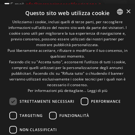
E-mail:
info@marcosimoncellifondazione.it
×
Questo sito web utilizza cookie
Carte Accettate
Utilizziamo i cookie, inclusi quelli di terze parti, per raccogliere
informazioni sull’utilizzo del nostro sito web da parte dei visitatori. I
ITALIAN
cookie sono utili per migliorare la tua esperienza di navigazione e,
previo consenso, possono essere utilizzati dai nostri partner per
ENGLISH
Seguici sui social
mostrare pubblicità personalizzata.
Puoi liberamente accettare, rifiutare o modificare il tuo consenso, in
qualsiasi momento.
1M
13k
10+
300+
Facendo clic su "Accetta tutto", acconsenti l’utilizzo di tutti i cookie,
compresi quelli utilizzati per la personalizzazione degli annunci
Followers
Followers
Followers
Followers
pubblicitari. Facendo clic su "Rifiuta tutto" o chiudendo il banner
verranno utilizzati esclusivamente i cookie tecnici per i quali non è
necessario il consenso.
Per informazioni più dettagliate...
Leggi di più
STRETTAMENTE NECESSARI
PERFORMANCE
Un pò di foto!
TARGETING
FUNZIONALITÀ
@marcosic_fondazione
NON CLASSIFICATI