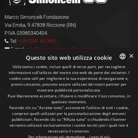
Marco Simoncelli Fondazione
Via Emilia, 9 47838 Riccione (RN)
P.IVA 03980340404
Tel:
+39 0541 660865
E-mail:
info@marcosimoncellifondazione.it
×
Questo sito web utilizza cookie
Carte Accettate
Utilizziamo i cookie, inclusi quelli di terze parti, per raccogliere
informazioni sull’utilizzo del nostro sito web da parte dei visitatori. I
ITALIAN
cookie sono utili per migliorare la tua esperienza di navigazione e,
previo consenso, possono essere utilizzati dai nostri partner per
ENGLISH
Seguici sui social
mostrare pubblicità personalizzata.
Puoi liberamente accettare, rifiutare o modificare il tuo consenso, in
qualsiasi momento.
1M
13k
10+
300+
Facendo clic su "Accetta tutto", acconsenti l’utilizzo di tutti i cookie,
compresi quelli utilizzati per la personalizzazione degli annunci
Followers
Followers
Followers
Followers
pubblicitari. Facendo clic su "Rifiuta tutto" o chiudendo il banner
verranno utilizzati esclusivamente i cookie tecnici per i quali non è
necessario il consenso.
Per informazioni più dettagliate...
Leggi di più