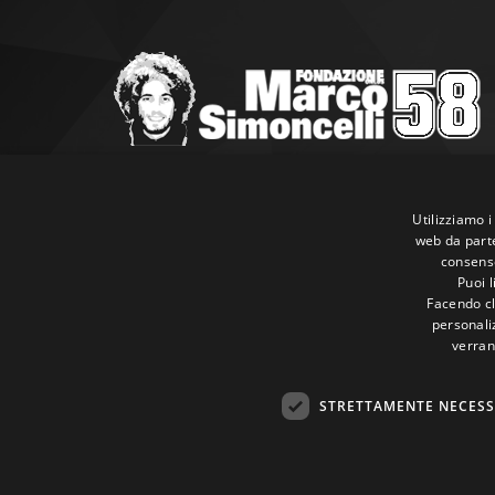
Marco Simoncelli Fondazione
Via Emilia, 9 47838 Riccione (RN)
Utilizziamo i
web da parte
P.IVA 03980340404
consenso
Tel:
+39 0541 660865
Puoi 
E-mail:
info@marcosimoncellifondazione.it
Facendo cli
personaliz
verran
Carte Accettate
STRETTAMENTE NECESS