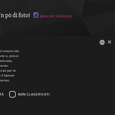
n pò di foto!
@marcosic_fondazione
×
el nostro sito
one e, previo
ITALIAN
alizzata.
mento.
ENGLISH
zzati per la
o il banner
nsenso.
TÀ
NON CLASSIFICATI