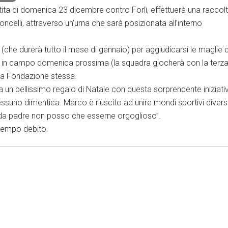
tita di domenica 23 dicembre contro Forlì, effettuerà una raccol
elli, attraverso un’urna che sarà posizionata all’interno
 (che durerà tutto il mese di gennaio) per aggiudicarsi le maglie 
à in campo domenica prossima (la squadra giocherà con la terz
alla Fondazione stessa.
fa un bellissimo regalo di Natale con questa sorprendente iniziati
ssuno dimentica. Marco è riuscito ad unire mondi sportivi diversi
e da padre non posso che esserne orgoglioso”.
 tempo debito.