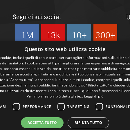
Seguici sui social
U
1M
13k
10+
300+
Followers
Followers
Followers
Followers
Questo sito web utilizza cookie
 cookie, inclusi quelli di terze parti, per raccogliere informazioni sull’utilizzo d
 dei visitatori. I cookie sono utili per migliorare la tua esperienza di navigazi
, possono essere utilizzati dai nostri partner per mostrare pubblicità person
liberamente accettare, rifiutare o modificare il tuo consenso, in qualsiasi mo
c su "Accetta tutto", acconsenti l’utilizzo di tutti i cookie, compresi quelli utili
zazione degli annunci pubblicitari. Facendo clic su "Rifiuta tutto" o chiudend
no utilizzati esclusivamente i cookie tecnici per i quali non è necessario il co
Per informazioni più dettagliate...
Leggi di più
ARI
PERFORMANCE
TARGETING
FUNZIONALI
ACCETTA TUTTO
RIFIUTA TUTTO