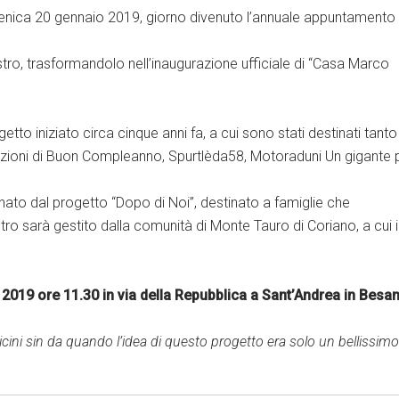
nica 20 gennaio 2019, giorno divenuto l’annuale appuntamento 
o, trasformandolo nell’inaugurazione ufficiale di “Casa Marco
to iniziato circa cinque anni fa, a cui sono stati destinati tanto
dizioni di Buon Compleanno, Spurtlèda58, Motoraduni Un gigante p
nato dal progetto “Dopo di Noi”, destinato a famiglie che
tro sarà gestito dalla comunità di Monte Tauro di Coriano, a cui i
019 ore 11.30 in via della Repubblica a Sant’Andrea in Besa
 vicini sin da quando l’idea di questo progetto era solo un bellissimo