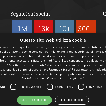
Seguici sui social
U
1M
13k
10+
300+
Followers
Followers
Followers
Followers
Questo sito web utilizza cookie
 cookie, inclusi quelli di terze parti, per raccogliere informazioni sull’utilizzo d
 dei visitatori. I cookie sono utili per migliorare la tua esperienza di navigazi
, possono essere utilizzati dai nostri partner per mostrare pubblicità person
liberamente accettare, rifiutare o modificare il tuo consenso, in qualsiasi mo
c su "Accetta tutto", acconsenti l’utilizzo di tutti i cookie, compresi quelli utili
zazione degli annunci pubblicitari. Facendo clic su "Rifiuta tutto" o chiudend
no utilizzati esclusivamente i cookie tecnici per i quali non è necessario il co
Per informazioni più dettagliate...
Leggi di più
ARI
PERFORMANCE
TARGETING
FUNZIONALI
ACCETTA TUTTO
RIFIUTA TUTTO