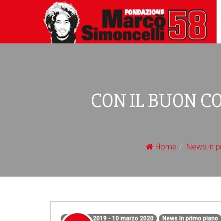
CON IL BUON C
Home
News in p
8 gennaio 2019 - 10 marzo 2020
News in primo piano