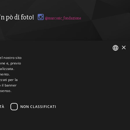
n pò di foto!
@marcosic_fondazione
×
el nostro sito
one e, previo
ITALIAN
alizzata.
mento.
ENGLISH
zzati per la
o il banner
nsenso.
TÀ
NON CLASSIFICATI