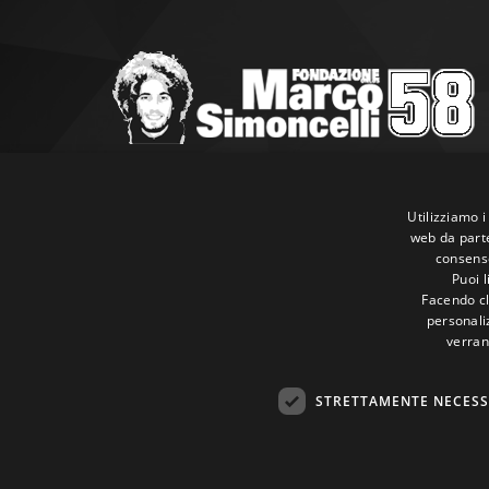
Marco Simoncelli Fondazione
Via Emilia, 9 47838 Riccione (RN)
Utilizziamo i
web da parte
P.IVA 03980340404
consenso
Tel:
+39 0541 660865
Puoi 
E-mail:
info@marcosimoncellifondazione.it
Facendo cli
personaliz
verran
Carte Accettate
STRETTAMENTE NECESS