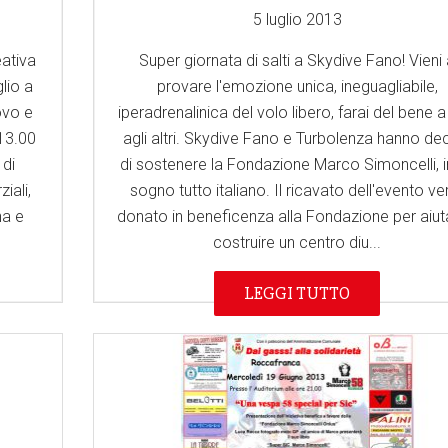
5 luglio 2013
ativa
Super giornata di salti a Skydive Fano! Vieni
lio a
provare l'emozione unica, ineguagliabile,
ovo e
iperadrenalinica del volo libero, farai del bene a
 13.00
agli altri. Skydive Fano e Turbolenza hanno de
 di
di sostenere la Fondazione Marco Simoncelli, i
iali,
sogno tutto italiano. Il ricavato dell'evento ve
na e
donato in beneficenza alla Fondazione per aiuta
costruire un centro diu...
LEGGI TUTTO