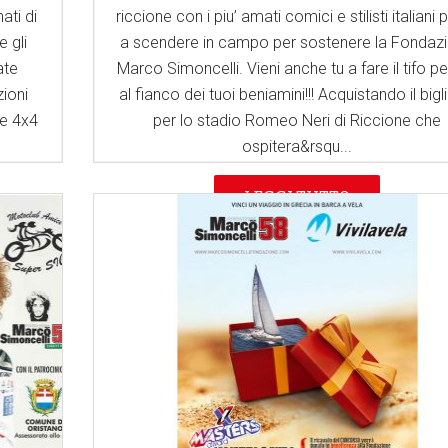
ati di
riccione con i piu’ amati comici e stilisti italiani p
 gli
a scendere in campo per sostenere la Fondaz
ate
Marco Simoncelli. Vieni anche tu a fare il tifo pe
ioni
al fianco dei tuoi beniamini!!! Acquistando il bigl
 e 4x4
per lo stadio Romeo Neri di Riccione che
ospitera&rsqu...
LEGGI TUTTO