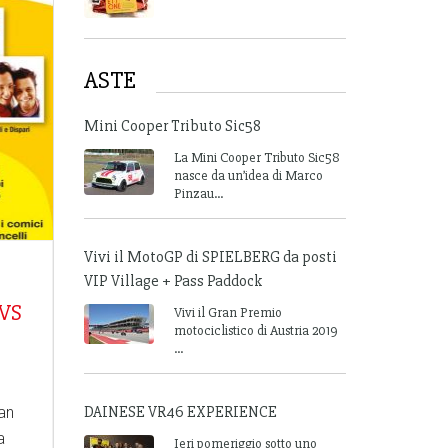
ASTE
Mini Cooper Tributo Sic58
La Mini Cooper Tributo Sic58
nasce da un’idea di Marco
Pinzau...
Vivi il MotoGP di SPIELBERG da posti
VIP Village + Pass Paddock
 VS
Vivi il Gran Premio
motociclistico di Austria 2019
...
DAINESE VR46 EXPERIENCE
an
a
Ieri pomeriggio sotto uno