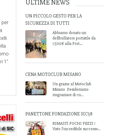
ULTIME NEWS
UN PICCOLO GESTO PER LA
e per
SICUREZZA DI TUTTI
a
Abbiamo donato un
lli.
defibrillatore portatile da
1.500€ alla Prot...
lla
dromo
ri 1"
CENA MOTOCLUB MISANO
Un grazie al Motoclub
Misano Desideriamo
ringraziare di cu...
PANETTONE FONDAZIONE SIC58
RIMASTI POCHI PEZZI !
Visto l'incredibile successo...