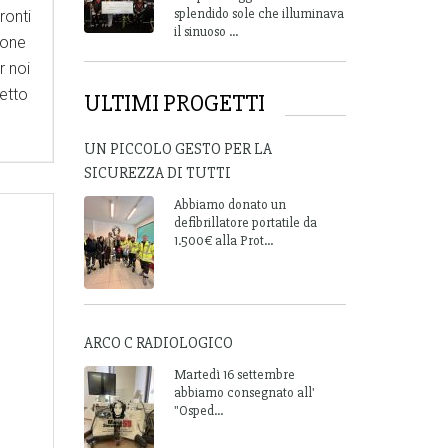
splendido sole che illuminava
ronti
il sinuoso ...
ione
r noi
ietto
ULTIMI PROGETTI
UN PICCOLO GESTO PER LA
SICUREZZA DI TUTTI
Abbiamo donato un
defibrillatore portatile da
1.500€ alla Prot...
ARCO C RADIOLOGICO
Martedì 16 settembre
abbiamo consegnato all'
"Osped...