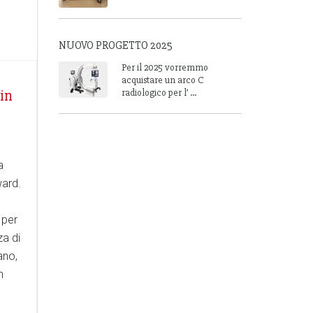
NUOVO PROGETTO 2025
Per il 2025 vorremmo
acquistare un arco C
in
radiologico per l’ ...
a
ard.
 per
za di
ano,
n