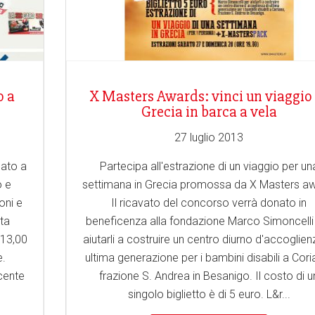
o a
X Masters Awards: vinci un viaggio 
Grecia in barca a vela
27 luglio 2013
cato a
Partecipa all'estrazione di un viaggio per un
o e
settimana in Grecia promossa da X Masters aw
oni e
Il ricavato del concorso verrà donato in
ita
beneficenza alla fondazione Marco Simoncelli
 13,00
aiutarli a costruire un centro diurno d'accoglien
e.
ultima generazione per i bambini disabili a Cori
cente
frazione S. Andrea in Besanigo. Il costo di u
singolo biglietto è di 5 euro. L&r...