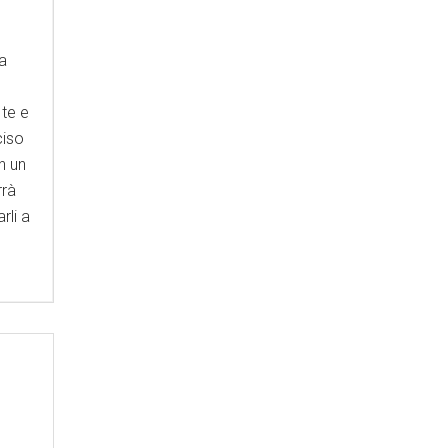
 a
 te e
ciso
n un
rrà
rli a